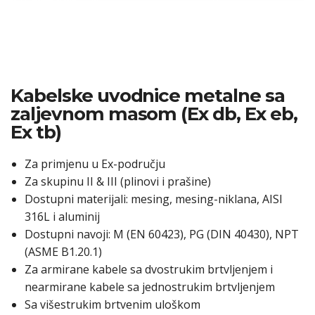
Kabelske uvodnice metalne sa
zaljevnom masom (Ex db, Ex eb,
Ex tb)
Za primjenu u Ex-području
Za skupinu II & III (plinovi i prašine)
Dostupni materijali: mesing, mesing-niklana, AISI
316L i aluminij
Dostupni navoji: M (EN 60423), PG (DIN 40430), NPT
(ASME B1.20.1)
Za armirane kabele sa dvostrukim brtvljenjem i
nearmirane kabele sa jednostrukim brtvljenjem
Sa višestrukim brtvenim uloškom