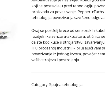
Automatizacija je naš svijet. Koliko god bil
koji se postavljaju pred tehnologiju povez
proizvoda za povezivanje, Pepperl+Fuchs 
tehnologija povezivanja savršeno odgovar
Ovaj se portfelj kreće od senzorskih kabel
razdjelnika senzora-aktuatora, utičnica s
da ste kod kuće u strojarstvu, zavarivanj
ili u procesnoj industriji – pružajući va
povezivanje iz jednog izvora, povećat će
vaših strojeva i postrojenja.
Category:
Spojna tehnologija