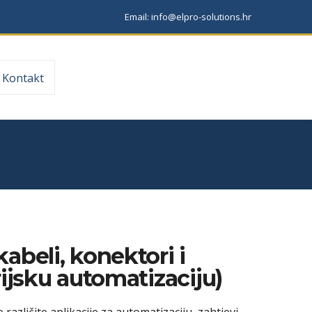
Email: info@elpro-solutions.hr
Kontakt
abeli, konektori i
rijsku automatizaciju)