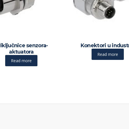
iključnice senzora-
Konektori u industr
aktuatora
Read more
Read more