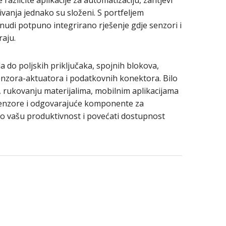
e različite aplikacije za automatizaciju, zahtjevi
ivanja jednako su složeni. S portfeljem
nudi potpuno integrirano rješenje gdje senzori i
aju.
a do poljskih priključaka, spojnih blokova,
enzora-aktuatora i podatkovnih konektora. Bilo
u, rukovanju materijalima, mobilnim aplikacijama
m senzore i odgovarajuće komponente za
mo vašu produktivnost i povećati dostupnost