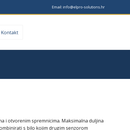
Email: info@elpro-solutions.hr
Kontakt
ma i otvorenim spremnicima. Maksimalna duljina
kombinirati s bilo kojim drugim senzorom