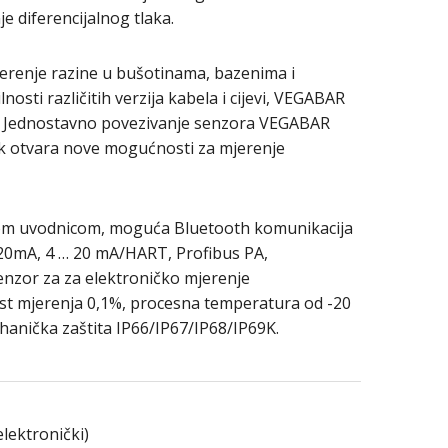
e diferencijalnog tlaka.
erenje razine u bušotinama, bazenima i
osti različitih verzija kabela i cijevi, VEGABAR
a. Jednostavno povezivanje senzora VEGABAR
tlak otvara nove mogućnosti za mjerenje
kom uvodnicom, moguća Bluetooth komunikacija
20mA, 4 … 20 mA/HART, Profibus PA,
enzor za za elektroničko mjerenje
ost mjerenja 0,1%, procesna temperatura od -20
hanička zaštita IP66/IP67/IP68/IP69K.
elektronički)