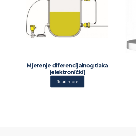
Mjerenje diferencijalnog tlaka
(elektronički)
Read more