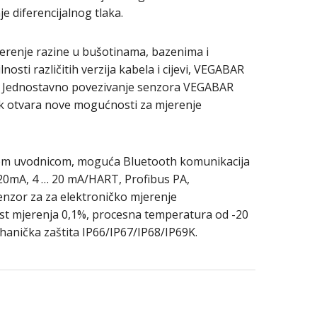
e diferencijalnog tlaka.
erenje razine u bušotinama, bazenima i
osti različitih verzija kabela i cijevi, VEGABAR
a. Jednostavno povezivanje senzora VEGABAR
tlak otvara nove mogućnosti za mjerenje
kom uvodnicom, moguća Bluetooth komunikacija
20mA, 4 … 20 mA/HART, Profibus PA,
enzor za za elektroničko mjerenje
ost mjerenja 0,1%, procesna temperatura od -20
hanička zaštita IP66/IP67/IP68/IP69K.