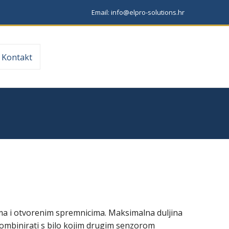
Email: info@elpro-solutions.hr
Kontakt
ma i otvorenim spremnicima. Maksimalna duljina
kombinirati s bilo kojim drugim senzorom